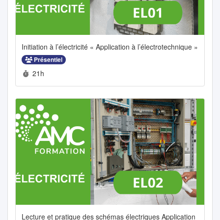
Initiation à l’électricité « Application à l’électrotechnique »
Présentiel
Durée :
21h
Lecture et pratique des schémas électriques Application