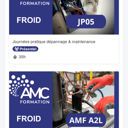
Journées pratique dépannage & maintenance
Présentiel
Durée :
35h