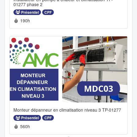
01277 phase 2
Présentiel
CPF
Durée :
190h
Monteur dépanneur en climatisation niveau 3 TP-01277
Présentiel
CPF
Durée :
560h