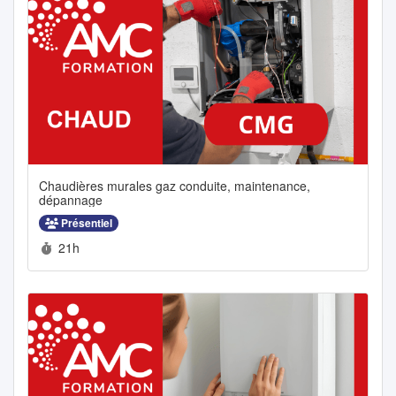
Chaudières murales gaz conduite, maintenance,
dépannage
Présentiel
Durée :
21h