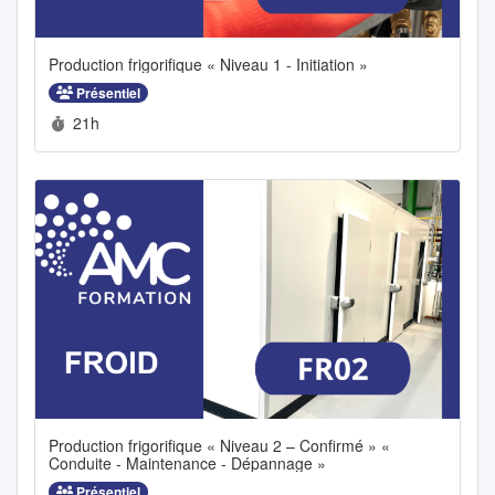
Production frigorifique « Niveau 1 - Initiation »
Présentiel
Durée :
21h
Production frigorifique « Niveau 2 – Confirmé » «
Conduite - Maintenance - Dépannage »
Présentiel