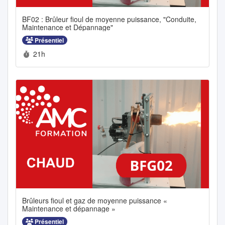
BF02 : Brûleur fioul de moyenne puissance, "Conduite,
Maintenance et Dépannage"
Présentiel
Durée :
21h
Brûleurs fioul et gaz de moyenne puissance «
Maintenance et dépannage »
Présentiel