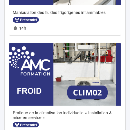
Manipulation des fluides frigorigènes inflammables
Présentiel
Durée :
14h
Pratique de la climatisation individuelle « Installation &
mise en service »
Présentiel