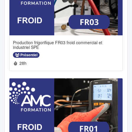
Production frigorifique FR03 froid commercial et
industriel SPE
Présentiel
Durée :
28h