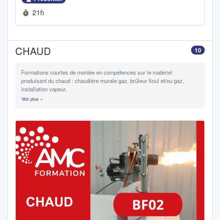
Durée :
21h
CHAUD
10
Formations courtes de montée en compétences sur le matériel
produisant du chaud : chaudière murale gaz, brûleur fioul et/ou gaz,
installation vapeur.
Voir plus »