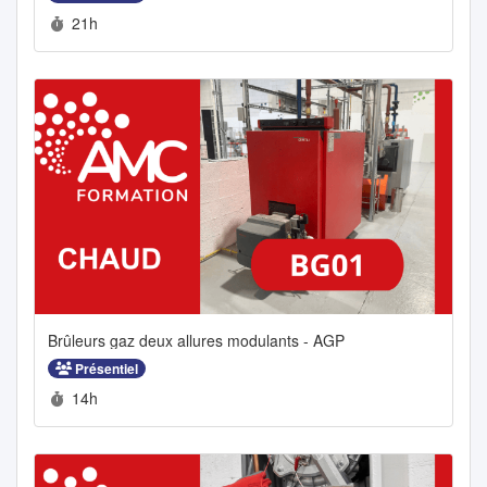
Durée :
21h
Brûleurs gaz deux allures modulants - AGP
Présentiel
Durée :
14h