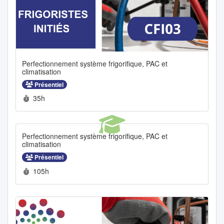
Perfectionnement système frigorifique, PAC et
climatisation
Présentiel
Durée :
35h
Perfectionnement système frigorifique, PAC et
climatisation
Présentiel
Durée :
105h