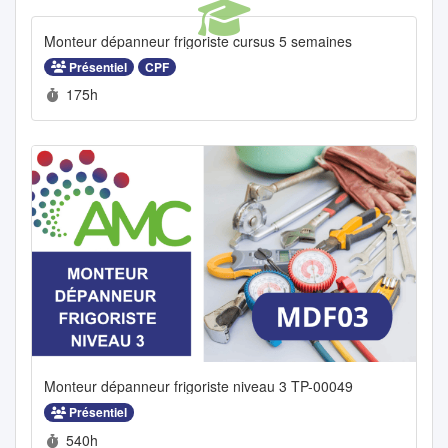
Monteur dépanneur frigoriste cursus 5 semaines
Présentiel
CPF
Durée :
175h
Monteur dépanneur frigoriste niveau 3 TP-00049
Présentiel
Durée :
540h