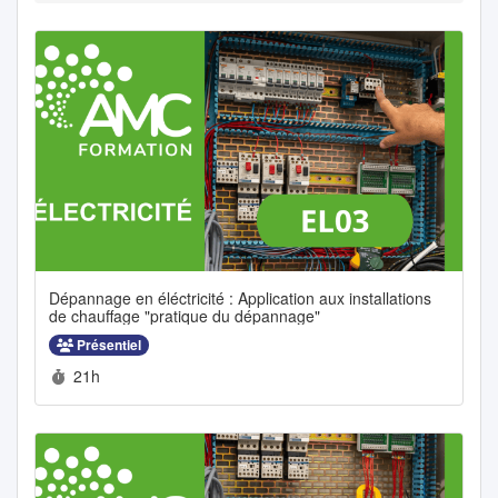
Dépannage en éléctricité : Application aux installations
de chauffage "pratique du dépannage"
Présentiel
Durée :
21h