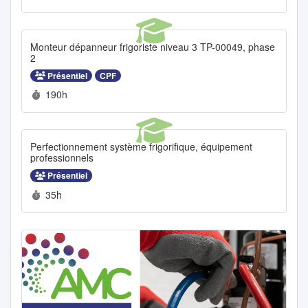
Monteur dépanneur frigoriste niveau 3 TP-00049, phase
2
Présentiel
CPF
Durée :
190h
Perfectionnement système frigorifique, équipement
professionnels
Présentiel
Durée :
35h