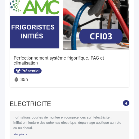
Perfectionnement système frigorifique, PAC et
climatisation
Présentiel
Durée :
35h
ELECTRICITE
4
Formations courtes de montée en compétences sur l'électricité :
initiation, lecture des schémas électrique, dépannage appliqué au froid
ou au chaud.
Voir plus »