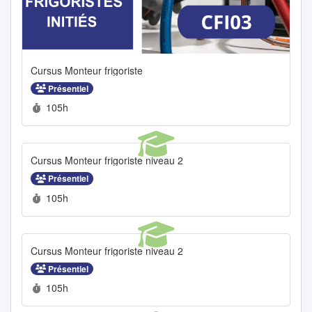
Cursus Monteur frigoriste
Présentiel
Durée :
105h
Cursus Monteur frigoriste niveau 2
Présentiel
Durée :
105h
Cursus Monteur frigoriste niveau 2
Présentiel
Durée :
105h