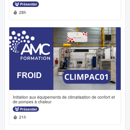
Présentiel
Durée :
28h
Initiation aux équipements de climatisation de confort et
de pompes à chaleur
Présentiel
Durée :
21h